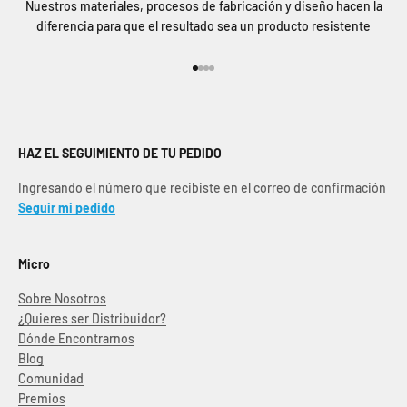
Nuestros materiales, procesos de fabricación y diseño hacen la
diferencia para que el resultado sea un producto resistente
Ir al artículo 1
Ir al artículo 2
Ir al artículo 3
Ir al artículo 4
HAZ EL SEGUIMIENTO DE TU PEDIDO
Ingresando el número que recibiste en el correo de confirmación
Seguir mi pedido
Micro
Sobre Nosotros
¿Quieres ser Distribuidor?
Dónde Encontrarnos
Blog
Comunidad
Premios