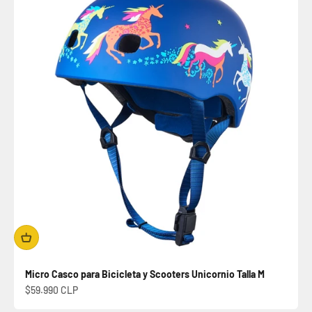
Micro Casco para Bicicleta y Scooters Unicornio Talla M
Precio de oferta
$59.990 CLP