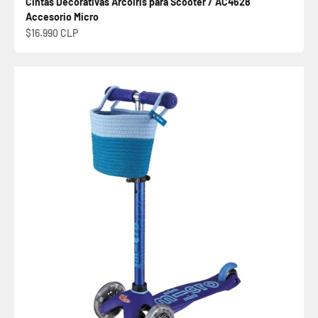
Cintas Decorativas Arcoiris para Scooter / AC4628
Accesorio Micro
Precio de oferta
$16.990 CLP