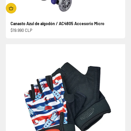
Canasto Azul de algodón / AC4805 Accesorio Micro
Precio de oferta
$19.990 CLP