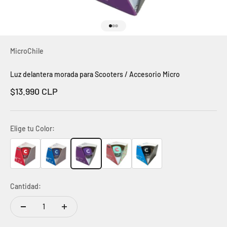
Ir al artículo 1
Ir al artículo 2
Ir al artículo 3
MicroChile
Luz delantera morada para Scooters / Accesorio Micro
Precio de oferta
$13.990 CLP
Elige tu Color:
Cantidad: