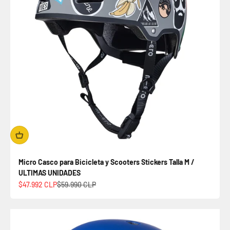
Micro Casco para Bicicleta y Scooters Stickers Talla M /
ULTIMAS UNIDADES
Precio de oferta
Precio normal
$47.992 CLP
$59.990 CLP