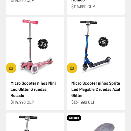
Precio de oferta
$114.990 CLP
Precio de oferta
$114.990 CLP
Micro Scooter niños Mini
Micro Scooter niños Sprite
Led Glitter 3 ruedas
Led Plegable 2 ruedas Azul
Rosado
Glitter
Precio de oferta
Precio de oferta
$114.990 CLP
$134.990 CLP
Agotado