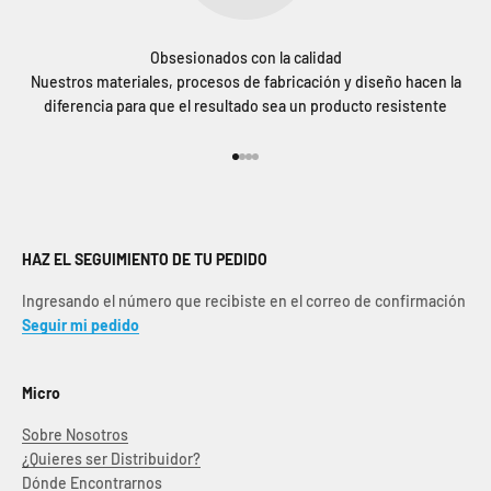
Obsesionados con la calidad
Nuestros materiales, procesos de fabricación y diseño hacen la
diferencia para que el resultado sea un producto resistente
Ir al artículo 1
Ir al artículo 2
Ir al artículo 3
Ir al artículo 4
HAZ EL SEGUIMIENTO DE TU PEDIDO
Ingresando el número que recibiste en el correo de confirmación
Seguir mi pedido
Micro
Sobre Nosotros
¿Quieres ser Distribuidor?
Dónde Encontrarnos