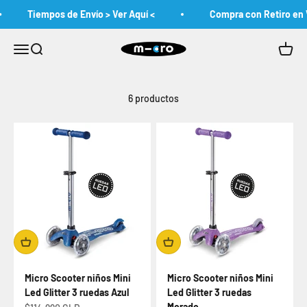
Ir al contenido
Tiempos de Envío > Ver Aquí <
Compra con Retiro en V
MicroChile
Abrir menú de navegación
Abrir búsqueda
Abrir c
6 productos
Micro Scooter niños Mini
Micro Scooter niños Mini
Led Glitter 3 ruedas Azul
Led Glitter 3 ruedas
Morado