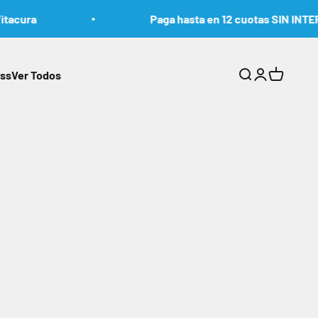
acura
Paga hasta en 12 cuotas SIN INTERÉ
ess
Ver Todos
Abrir búsqueda
Abrir página 
Abrir carr