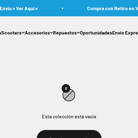
ío > Ver Aquí <
Compra con Retiro en Vit
s
Scooters
Accesorios
Repuestos
Oportunidades
Envío Expr
0
Esta colección está vacía