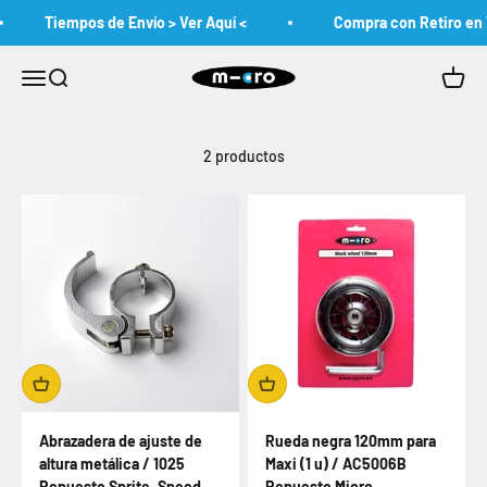
Ir al contenido
Tiempos de Envío > Ver Aquí <
Compra con Retiro en 
MicroChile
Abrir menú de navegación
Abrir búsqueda
Abrir c
2 productos
Abrazadera de ajuste de
Rueda negra 120mm para
altura metálica / 1025
Maxi (1 u) / AC5006B
Repuesto Sprite, Speed,
Repuesto Micro