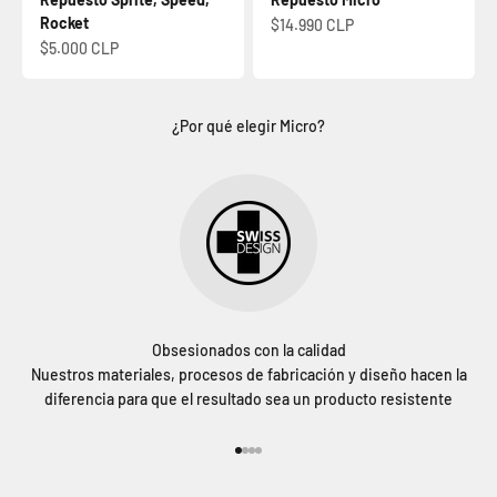
Rocket
Precio de oferta
$14.990 CLP
Precio de oferta
$5.000 CLP
¿Por qué elegir Micro?
Obsesionados con la calidad
Nuestros materiales, procesos de fabricación y diseño hacen la
diferencia para que el resultado sea un producto resistente
Ir al artículo 1
Ir al artículo 2
Ir al artículo 3
Ir al artículo 4