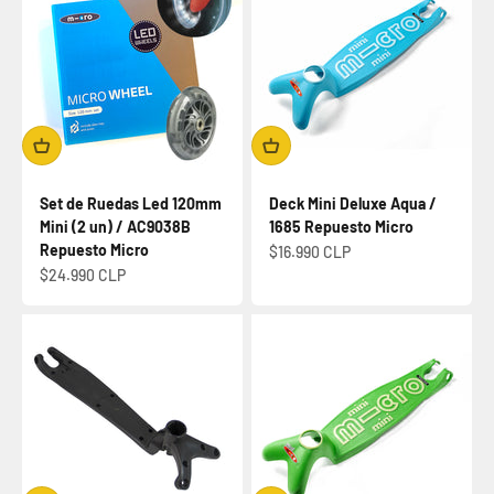
Set de Ruedas Led 120mm
Deck Mini Deluxe Aqua /
Mini (2 un) / AC9038B
1685 Repuesto Micro
Repuesto Micro
Precio de oferta
$16.990 CLP
Precio de oferta
$24.990 CLP