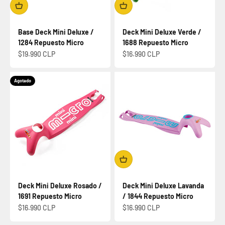
Base Deck Mini Deluxe /
Deck Mini Deluxe Verde /
1284 Repuesto Micro
1688 Repuesto Micro
Precio de oferta
Precio de oferta
$19.990 CLP
$16.990 CLP
Agotado
Deck Mini Deluxe Rosado /
Deck Mini Deluxe Lavanda
1691 Repuesto Micro
/ 1844 Repuesto Micro
Precio de oferta
Precio de oferta
$16.990 CLP
$16.990 CLP