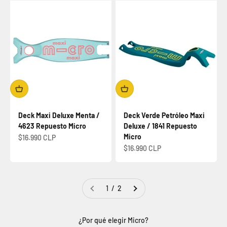
Deck Maxi Deluxe Menta /
Deck Verde Petróleo Maxi
4623 Repuesto Micro
Deluxe / 1841 Repuesto
Micro
Precio de oferta
$16.990 CLP
Precio de oferta
$16.990 CLP
1 / 2
¿Por qué elegir Micro?