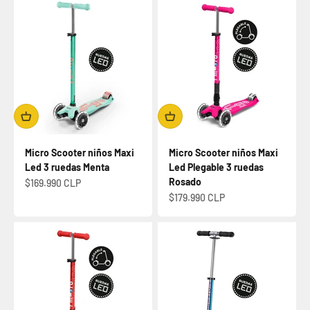
Micro Scooter niños Maxi
Micro Scooter niños Maxi
Led 3 ruedas Menta
Led Plegable 3 ruedas
Rosado
Precio de oferta
$169.990 CLP
Precio de oferta
$179.990 CLP