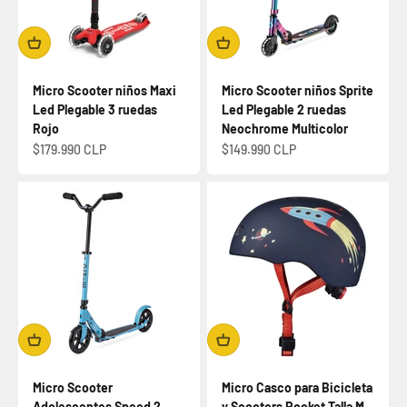
Micro Scooter niños Maxi
Micro Scooter niños Sprite
Led Plegable 3 ruedas
Led Plegable 2 ruedas
Rojo
Neochrome Multicolor
Precio de oferta
Precio de oferta
$179.990 CLP
$149.990 CLP
Micro Scooter
Micro Casco para Bicicleta
Adolescentes Speed 2
y Scooters Rocket Talla M