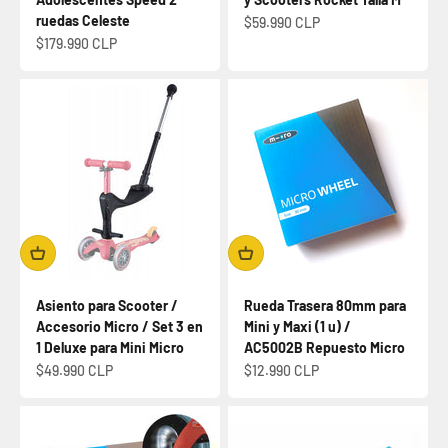
ruedas Celeste
Precio de oferta
$59.990 CLP
Precio de oferta
$179.990 CLP
Asiento para Scooter /
Rueda Trasera 80mm para
Accesorio Micro / Set 3 en
Mini y Maxi (1 u) /
1 Deluxe para Mini Micro
AC5002B Repuesto Micro
Precio de oferta
Precio de oferta
$49.990 CLP
$12.990 CLP