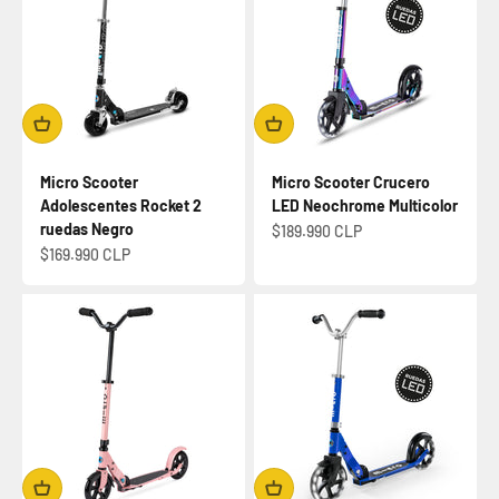
Micro Scooter
Micro Scooter Crucero
Adolescentes Rocket 2
LED Neochrome Multicolor
ruedas Negro
Precio de oferta
$189.990 CLP
Precio de oferta
$169.990 CLP