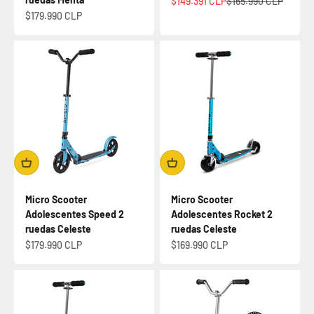
Precio de oferta
Precio normal
$149.391 CLP
$165.990 CLP
Precio de oferta
$179.990 CLP
Micro Scooter
Micro Scooter
Adolescentes Speed 2
Adolescentes Rocket 2
ruedas Celeste
ruedas Celeste
Precio de oferta
Precio de oferta
$179.990 CLP
$169.990 CLP