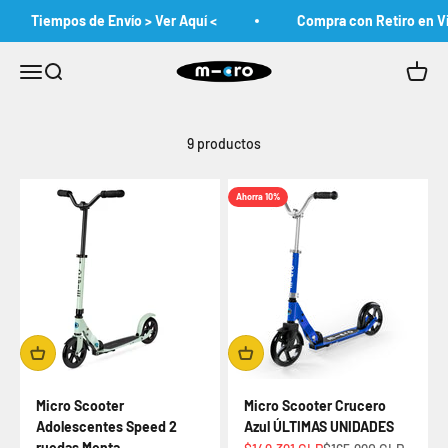
Ir al contenido
Tiempos de Envío > Ver Aquí <
Compra con Retiro en Vi
MicroChile
Abrir menú de navegación
Abrir búsqueda
Abrir c
9 productos
Ahorra 10%
Micro Scooter
Micro Scooter Crucero
Adolescentes Speed 2
Azul ÚLTIMAS UNIDADES
ruedas Menta