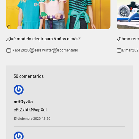
¿Qué modelo elegir para 5 años o más?
¿Cómo reem
17 abr 2020
Tere Winter
1 comentario
17 mar 202
30 comentarios
mtfGyvUa
cPtZxIAkMVapXul
13 diciembre 2020, 12:20