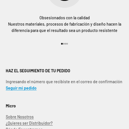
Obsesionados con la calidad
Nuestros materiales, procesos de fabricación y diseño hacen la
diferencia para que el resultado sea un producto resistente
Ir al artículo 1
Ir al artículo 2
Ir al artículo 3
Ir al artículo 4
HAZ EL SEGUIMIENTO DE TU PEDIDO
Ingresando el número que recibiste en el correo de confirmación
Seguir mi pedido
Micro
Sobre Nosotros
¿Quieres ser Distribuidor?