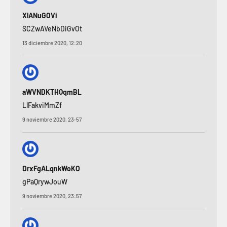
XlANuGOVi
SCZwAVeNbDiGvOt
13 diciembre 2020, 12:20
aWVNDKTHQqmBL
LlFakviMmZf
9 noviembre 2020, 23:57
DrxFgALqnkWoKO
gPaQrywJouW
9 noviembre 2020, 23:57