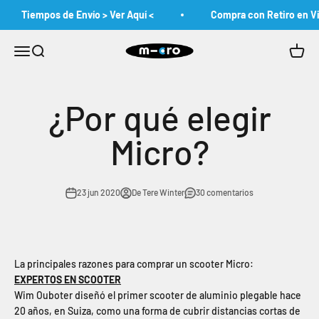
Ir al contenido
Tiempos de Envío > Ver Aquí <
Compra con Retiro en Vit
MicroChile
Abrir menú de navegación
Abrir búsqueda
Abrir c
¿Por qué elegir
Micro?
23 jun 2020
De Tere Winter
30 comentarios
La principales razones para comprar un scooter Micro:
EXPERTOS EN SCOOTER
Wim Ouboter diseñó el primer scooter de aluminio plegable hace
20 años, en Suiza, como una forma de cubrir distancias cortas de