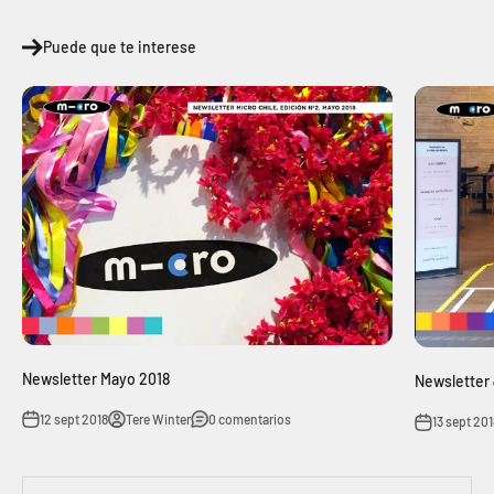
Puede que te interese
Newsletter Mayo 2018
Newsletter 
12 sept 2018
Tere Winter
0 comentarios
13 sept 201